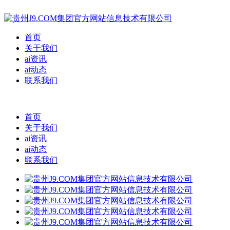
首页
关于我们
ai资讯
ai动态
联系我们
首页
关于我们
ai资讯
ai动态
联系我们