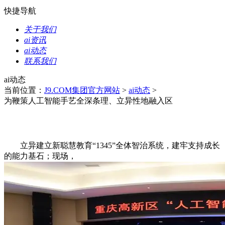
快捷导航
关于我们
ai资讯
ai动态
联系我们
ai动态
当前位置：
J9.COM集团官方网站
>
ai动态
>
为鞭策人工智能手艺全深条理、立异性地融入区
立异建立新聪慧教育“1345”全体智治系统，建牢支持成长
的能力基石；现场，