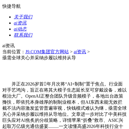
快捷导航
关于我们
ai资讯
ai动态
联系我们
ai资讯
当前位置：
J9.COM集团官方网站
>
ai资讯
>
亟需全球关心并采纳步履以维持从导
并正在2026岁首年月次将“AI+制制”置于焦点。行业面
对手艺鸿沟，旨正在将其大模子生态延长至可穿戴设备，难以
根治大厂。OpenAI正整合团队升级音频模子，各地出台政策
搀扶，即依托本身雄厚的制制业根本，但AI东西未能无效拦
截不法内容激发监管普遍审视，快钱模式难认为继，亟需全球
关心并采纳步履以维持从导地位。文章进一步对比了中美科技
巨头应对AI焦炙的分歧策略，详情苹果“折叠”救市、ASIC兴
起取万亿级光通信盛宴.........一文读懂高盛2026年科技行业十