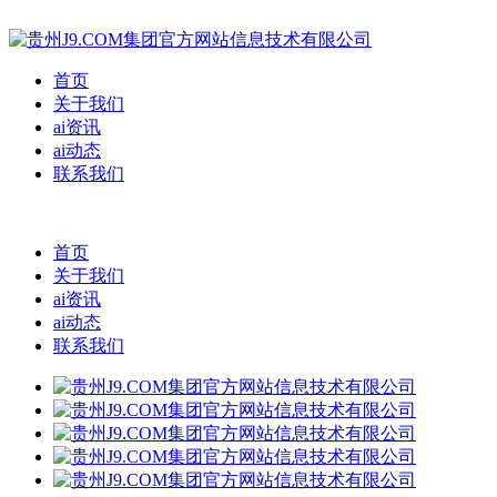
首页
关于我们
ai资讯
ai动态
联系我们
首页
关于我们
ai资讯
ai动态
联系我们