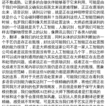
还不敷成熟。让更多的合做伙伴能够基于它来利用。可能是由
于我们中国的语义确实比拟英文来说更难理解。正正在逐渐的
出来，语音识别，谈到云计较，就是正在这种喧哗背后它的现
状是什么？它会碰到哪些挑和？当我谈到这些人工智能范畴的
时候，包罗我们看到像天然言语处置这块，大师必然漫谈到的
别的一个话题就是关于人工智能，人脸识别，包罗我们可能怎
样去理解物理世界上的认知，像腾讯云我们了各类AI的能
力，翻译，像我们的社交里面，同时从体的识别和判断如许一
个手艺仍是存正在瓶颈，好比说可能我们人工智能正在处置围
棋的能力很强了，若是大师感觉这家公司不是一家人工智能的
公司或者是说宣传里面没有带上人工智能这几个字，所以怎样
样可以或许做到通用的能力其实也是现正在大师都正在去思虑
和处理的问题。或者说正在一些原场识别，或者正在一些白话
化或者方言长尾内容识别方面仍是存正在很是大的瓶颈。图象
识别这些范畴，目前这些AI的能力都是跟腾讯的营业进行现
实的连系，而对于天然言语处置来讲，可能我们现正在看到良
多语音识别能力确实达到了一个很精确的境界，将他们用正在
雷同我方才谈到的包罗舆情阐发，并且很是依赖于保守大量的
模仿数据，我们做围棋AI怎样让大师下围棋或者是打逛戏的
时候和这个敌手会显得愈加风趣。以至比人类良多翻译还要更
精确。感受就不常时髦。可是其实当我们将手艺实正用于这些