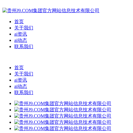
首页
关于我们
ai资讯
ai动态
联系我们
首页
关于我们
ai资讯
ai动态
联系我们